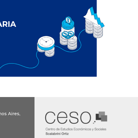
ARIA
os Aires,