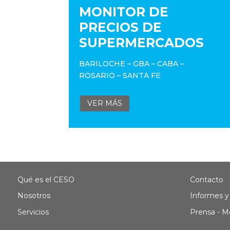
MONITOR DE
PRECIOS DE
SUPERMERCADOS
BARILOCHE – GBA – CABA –
ROSARIO – SANTA FE
VER MÁS
Qué es el CESO
Contacto
Nosotros
Informes y
Servicios
Prensa - M