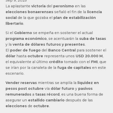
Sep 9, 2025
La aplastante
victoria
del
peronismo
en las
elecciones bonaerenses
señaló el fin de la
licencia
social
de la que gozaba el
plan de estabilización
libertario
.
Si el
Gobierno
se empeña en sostener el actual
programa económico
, se acentuarán la
suba de tasas
y la
venta de dólares futuros y presentes
.
El
poder de fuego
del
Banco Central
para sostener el
dólar
hasta
octubre
representa unos
USD 20.000 M
,
el equivalente al último
crédito
tomado con el
FMI
, que
se irían por la canaleta de la
fuga de capitales
en este
escenario.
Vender reservas
mientras se amplía la
liquidez en
pesos post octubre
vía
dólar futuro
y
pasivos
remunerados
a
tasas récord
, es una buena forma de
asegurar un
estallido cambiario
después de las
elecciones
de
octubre
.