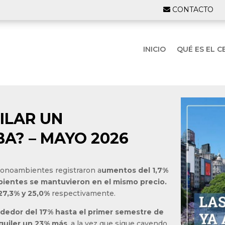
CONTACTO
INICIO
QUÉ ES EL C
ILAR UN
A? – MAYO 2026
s monoambientes registraron a
umentos del 1,7%
mbientes se mantuvieron en el mismo precio.
27,3% y 25,0%
respectivamente.
ededor del 17% hasta el primer semestre de
lquiler un 23% más
, a la vez que sigue cayendo