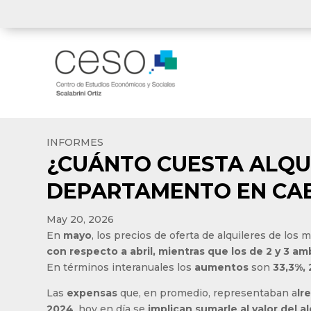
INFORMES
¿CUÁNTO CUESTA ALQU
DEPARTAMENTO EN CAB
May 20, 2026
En
mayo
, los precios de oferta de alquileres de lo
con respecto a abril, mientras que los de 2 y 3 a
En términos interanuales los
aumentos
son
33,3%, 
Las
expensas
que, en promedio, representaban a
lr
2024
, hoy en día se
implican sumarle al valor del a